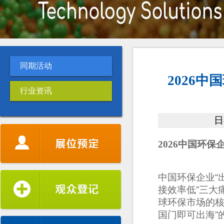
同期活动
2026
行业资讯
日
2026中国环
中国环保企业
“
新加坡水协
接效率低
”
三大
球环保市场的
韩国环境保全协会
国门即可出海
”
国际固体废弃物协会