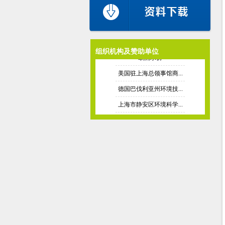
韩国环境保全协会
国际固体废弃物协会
德国水工业联合协会（...
欧洲水协
组织机构及赞助单位
美国驻上海总领事馆商...
德国巴伐利亚州环境技...
上海市静安区环境科学...
温州市生态环境技术服...
湖南省环境治理行业协...
新加坡水协
韩国环境保全协会
国际固体废弃物协会
德国水工业联合协会（...
欧洲水协
美国驻上海总领事馆商...